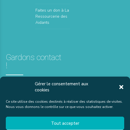
Faites un don à La
Ressourcerie des
Aidants
Gardons contact
!
Gérer le consentement aux
02 51 24 14 45
cookies
contact[at]hadvendee.com
Ce site utilise des cookies destinés à réaliser des statistiques de visites.
42 impasse Jeanne
Nous vous donnons le contrôle sur ce que vous souhaitez activer.
Dieulafoy
85000 LA ROCHE-SUR-
YON
Tout accepter