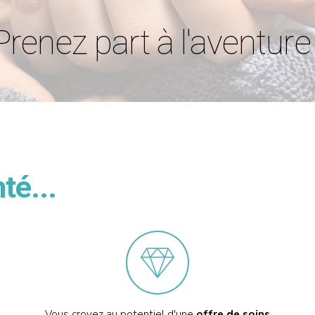
Prenez part à l'aventure 
té...
Vous croyez au potentiel d'une
offre de soins