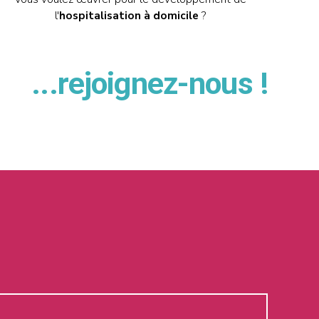
l'
hospitalisation à domicile
?
...rejoignez-nous !