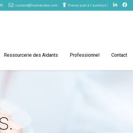
45
contact@hadvendee.com
Prenez part à l'aventure !
Ressourcerie des Aidants
Professionnel
Contact
s.