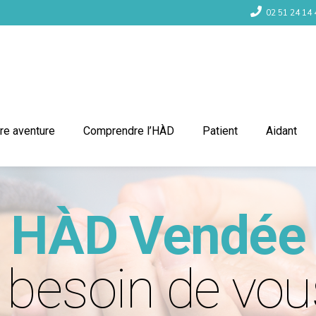
02 51 24 14 
re aventure
Comprendre l’HÀD
Patient
Aidant
HÀD Vendée
 besoin de vou