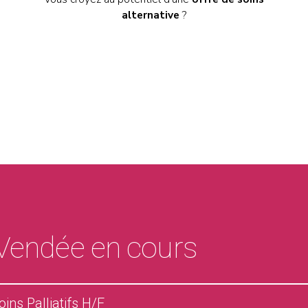
alternative
?
 Vendée en cours
oins Palliatifs H/F