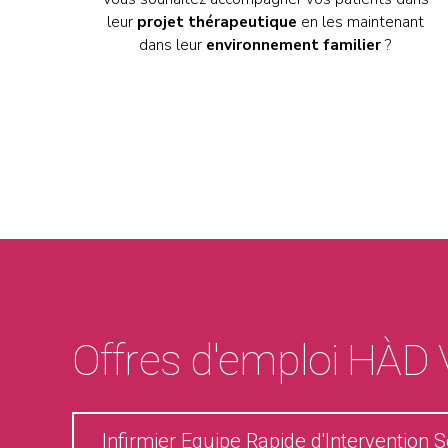
leur
projet thérapeutique
en les maintenant
dans leur
environnement familier
?
Offres d'emploi HÀD
Infirmier Equipe Rapide d'Intervention S