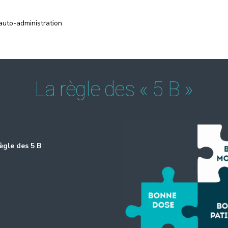
’auto-administration
La règle des « 5 B »
ègle des 5 B
: